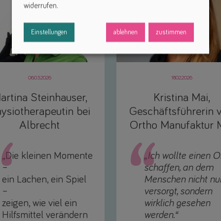
widerrufen.
Einstellungen
ablehnen
zustimmen
06.03.2026
18.02.2026
artina Steinhauser,
Kristina Mai,
ysiotherapeutin bei
Geschäftsführerin 
Albrecht
Ortho Manufaktur 
„Die kleinen Momente
„Ich wollte einen O
–
schaffen, an dem
ein Lachen, ein Spiel
Menschen nicht nu
–
versorgt, sondern
zeigen, wie viel ein
wirklich gesehen
Hilfsmittel verändern
werden.“