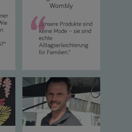
Wombly
mmer
 Wie
„
Unsere Produkte sind
en
keine Mode – sie sind
echte
n?“
Alltagserleichterung
für Familien.”