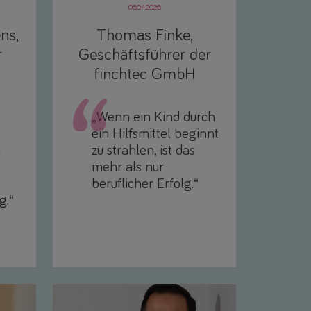
06.04.2026
ns,
Thomas Finke,
r
Geschäftsführer der
finchtec GmbH
„Wenn ein Kind durch
ein Hilfsmittel beginnt
n
zu strahlen, ist das
mehr als nur
beruflicher Erfolg.“
g.“