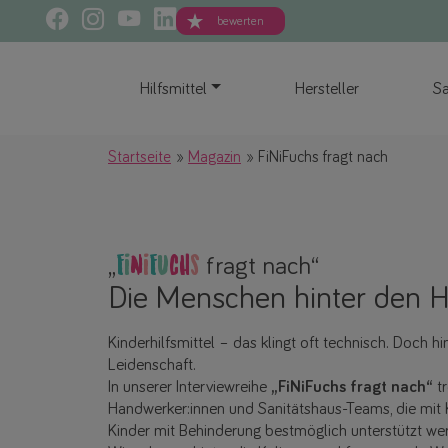
bewerten
Hilfsmittel
Hersteller
Sa
Startseite
Magazin
FiNiFuchs fragt nach
F
i
N
i
F
u
c
h
s
„
fragt nach“
Die Menschen hinter den Hi
Kinderhilfsmittel – das klingt oft technisch. Doch 
Leidenschaft.
In unserer Interviewreihe
„FiNiFuchs fragt nach“
tr
Handwerker:innen und Sanitätshaus-Teams, die mit K
Kinder mit Behinderung bestmöglich unterstützt we