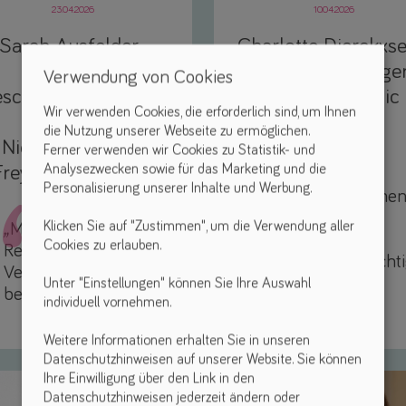
23.04.2026
10.04.2026
Sarah Ausfelder-
Charlotte Dierckxse
Neubauer,
Country Manage
Verwendung von Cookies
schäftsführerin der
Mercado Medic
Wir verwenden Cookies, die erforderlich sind, um Ihnen
Handi-Move
die Nutzung unserer Webseite zu ermöglichen.
Niederlassung in
Ferner verwenden wir Cookies zu Statistik- und
„Wenn etwas
Analysezwecken sowie für das Marketing und die
Freystadt / Bayern
funktioniert
Personalisierung unserer Inhalte und Werbung.
und den Mensche
hilft,
Klicken Sie auf "Zustimmen", um die Verwendung aller
„
Mir sind Empathie,
ist es für mich
Cookies zu erlauben.
Respekt und
grundsätzlich richti
Verlässlichkeit
Unter "Einstellungen" können Sie Ihre Auswahl
besonders wichtig.”
individuell vornehmen.
Weitere Informationen erhalten Sie in unseren
Datenschutzhinweisen auf unserer Website. Sie können
Ihre Einwilligung über den Link in den
Datenschutzhinweisen jederzeit ändern oder