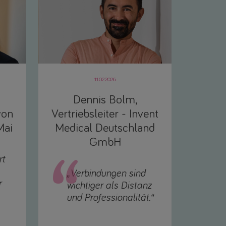
11.02.2026
Dennis Bolm,
von
Vertriebsleiter - Invent
Mai
Medical Deutschland
GmbH
rt
„Verbindungen sind
r
wichtiger als Distanz
und Professionalität.“