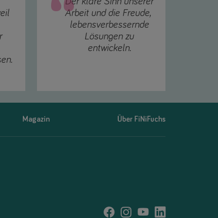
Der klare Sinn unserer
eil
Arbeit und die Freude,
lebensverbessernde
r
Lösungen zu
entwickeln.
en.
Magazin
Über FiNiFuchs