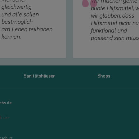
Wir machen gerne
gleichwertig
bunte Hilfsmittel, w
und alle sollen
wir glauben, dass
bestmöglich
Hilfsmittel nicht nu
am Leben teilhaben
funktional und
können.
passend sein müss
Sanitätshäuser
Shops
uchs.de
 sein.
nschutz