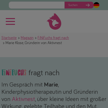
Suchen
Startseite
Magazin
FiNiFuchs fragt nach
Marie Klose, Gründerin von Aktivnest
F
i
N
i
F
u
c
h
s
fragt nach
Im Gespräch mit
Marie
,
Kinderphysiotherapeutin und Gründerin
von
Aktivnest
, über kleine Ideen mit großer
Wirkung, gelebte Teilhabe und den Mut,