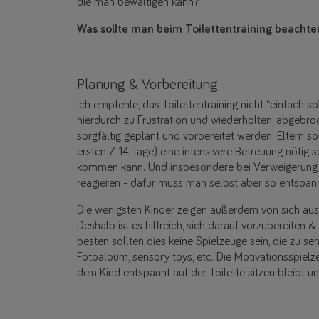
die man bewältigen kann?
Was sollte man beim Toilettentraining beachte
Planung & Vorbereitung
Ich empfehle, das Toilettentraining nicht “einfach 
hierdurch zu Frustration und wiederholten, abgebr
sorgfältig geplant und vorbereitet werden. Eltern s
ersten 7-14 Tage) eine intensivere Betreuung nötig
kommen kann. Und insbesondere bei Verweigerung is
reagieren - dafür muss man selbst aber so entspann
Die wenigsten Kinder zeigen außerdem von sich aus
Deshalb ist es hilfreich, sich darauf vorzubereiten 
besten sollten dies keine Spielzeuge sein, die zu se
Fotoalbum, sensory toys, etc. Die Motivationsspielz
dein Kind entspannt auf der Toilette sitzen bleibt und