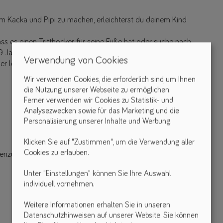
, um Kacka und Pipi zu machen, erleichterst du deinem Kind
dass es einen Tritthocker für seine Füße hat oder suche nach
s 9 Jahre empfehle ich den
GottaGo
Toilettenstuhl, allerdings
Verwendung von Cookies
 lohnt es sich bis dahin auf andere Toilettenhilfen zurück zu
Wir verwenden Cookies, die erforderlich sind, um Ihnen
die Nutzung unserer Webseite zu ermöglichen.
Ferner verwenden wir Cookies zu Statistik- und
Analysezwecken sowie für das Marketing und die
Personalisierung unserer Inhalte und Werbung.
Klicken Sie auf "Zustimmen", um die Verwendung aller
Cookies zu erlauben.
nzung, also z.B. Griffe an der Seite)
Unter "Einstellungen" können Sie Ihre Auswahl
individuell vornehmen.
Weitere Informationen erhalten Sie in unseren
Datenschutzhinweisen auf unserer Website. Sie können