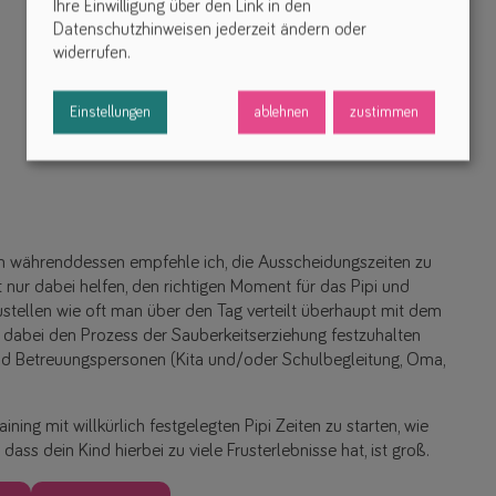
Ihre Einwilligung über den Link in den
Datenschutzhinweisen jederzeit ändern oder
widerrufen.
Einstellungen
ablehnen
zustimmen
uch währenddessen empfehle ich, die Ausscheidungszeiten zu
 nur dabei helfen, den richtigen Moment für das Pipi und
stellen wie oft man über den Tag verteilt überhaupt mit dem
 dabei den Prozess der Sauberkeitserziehung festzuhalten
und Betreuungspersonen (Kita und/oder Schulbegleitung, Oma,
ining mit willkürlich festgelegten Pipi Zeiten zu starten, wie
ass dein Kind hierbei zu viele Frusterlebnisse hat, ist groß.