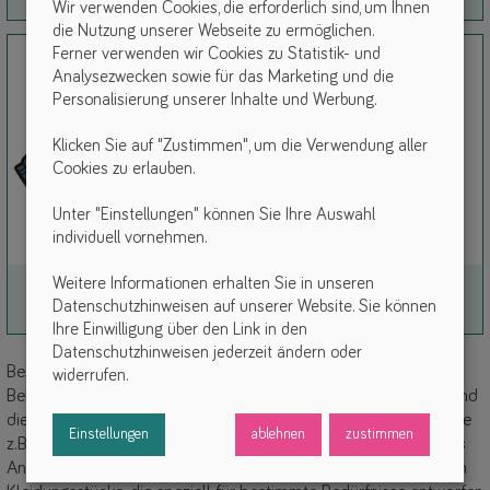
Wir verwenden Cookies, die erforderlich sind, um Ihnen
Link
Link
die Nutzung unserer Webseite zu ermöglichen.
Ferner verwenden wir Cookies zu Statistik- und
Analysezwecken sowie für das Marketing und die
Personalisierung unserer Inhalte und Werbung.
Klicken Sie auf "Zustimmen", um die Verwendung aller
Cookies zu erlauben.
Unter "Einstellungen" können Sie Ihre Auswahl
individuell vornehmen.
Weitere Informationen erhalten Sie in unseren
Oberkörper
Unterkörper
Datenschutzhinweisen auf unserer Website. Sie können
Rollstuhljacken, Lätzchen & Tücher, …
Fußsäcke, Therapieschuhe, …
Ihre Einwilligung über den Link in den
Link
Link
Datenschutzhinweisen jederzeit ändern oder
Besondere Kleidung für Kinder und Jugendliche mit
widerrufen.
Behinderungen kann dazu beitragen, den Alltag zu erleichtern und
die Unabhängigkeit zu fördern. Speziell angepasste Kleidung, wie
Einstellungen
ablehnen
zustimmen
z.B. mit Klettverschlüssen oder Reißverschlüssen, erleichtert das
An- und Ausziehen und kann den Komfort erhöhen. Es gibt auch