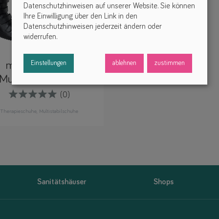
Datenschutzhinweisen auf unserer Website. Sie können
Ihre Einwilligung über den Link in den
Datenschutzhinweisen jederzeit ändern oder
widerrufen.
Einstellungen
ablehnen
zustimmen
my generation
Multistabilschuhe
(0)
Therapieschuhe
Multistabilschuhe
Sanitätshäuser
Shops