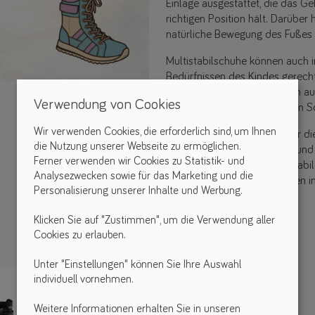
Einlage ausgestattet, die das G
richtigen Position hält. Darüber 
natürliche Bewegung des Fußes 
Multistabilschuhe können auch i
Bedürfnissen des Kindes gerech
Breiten erhältlich und können au
Verwendung von Cookies
Polsterung oder verstellbaren 
Wir verwenden Cookies, die erforderlich sind, um Ihnen
Diese Schuhe sind wichtig für di
die Nutzung unserer Webseite zu ermöglichen.
Wohlbefindens von Kindern und 
Ferner verwenden wir Cookies zu Statistik- und
es ihnen, sich sicherer und stab
Analysezwecken sowie für das Marketing und die
Verletzungen oder Schmerzen 
Personalisierung unserer Inhalte und Werbung.
Fußhaltung.
Klicken Sie auf "Zustimmen", um die Verwendung aller
Cookies zu erlauben.
Unter "Einstellungen" können Sie Ihre Auswahl
individuell vornehmen.
Weitere Informationen erhalten Sie in unseren