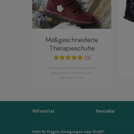
Maßgeschneiderte
Therapieschuhe
(3)
Therapieschuhe
Orthesenschuhe
Stabilschuhe
Antivarusschuhe
Multistabilschuhe
Hilfsmittel
Hersteller
Habt ihr Fragen, Anregungen oder Kritik?