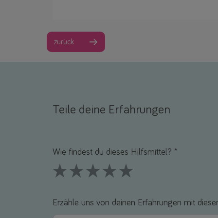
zurück
Teile deine Erfahrungen
Name *
E-Mail *
Wie findest du dieses Hilfsmittel? *
1 Stars
2 Stars
3 Stars
4 Stars
5 Stars
Erzähle uns von deinen Erfahrungen mit diesem