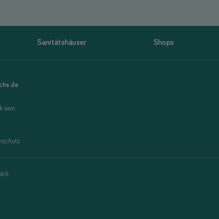
Sanitätshäuser
Shops
uchs.de
 sein.
nschutz
eck