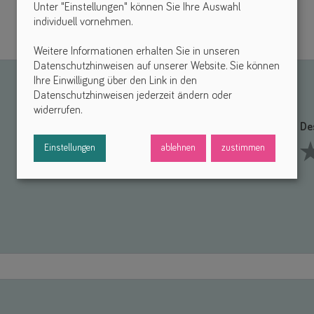
Unter "Einstellungen" können Sie Ihre Auswahl
individuell vornehmen.
Weitere Informationen erhalten Sie in unseren
Datenschutzhinweisen auf unserer Website. Sie können
Ihre Einwilligung über den Link in den
Datenschutzhinweisen jederzeit ändern oder
widerrufen.
Funktionalität *
De
Einstellungen
ablehnen
zustimmen
1 Stars
2 Stars
3 Stars
4 Stars
5 Stars
1 S