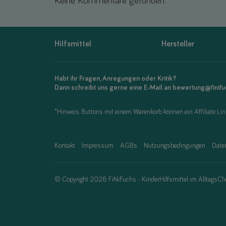
Keine Kommentare gefunden.
Hilfsmittel
Hersteller
Habt ihr Fragen, Anregungen oder Kritik?
Dann schreibt uns gerne eine E-Mail an bewertung@finif
*Hinweis: Buttons mit einem Warenkorb können ein Affiliate Link
Kontakt
Impressum
AGBs
Nutzungsbedingungen
Date
© Copyright 2026 FiNiFuchs - KinderHilfsmittel im AlltagsCh