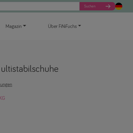
Suchen
Magazin
Über FiNiFuchs
ltistabilschuhe
tungen
 KG