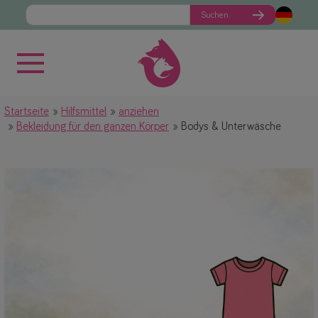
Suchen
Startseite
Hilfsmittel
anziehen
Bekleidung für den ganzen Körper
Bodys & Unterwäsche