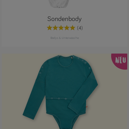
Sondenbody
(4)
Bodys & Unterwäsche
NEU