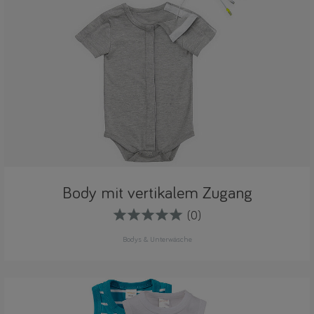
Body mit vertikalem Zugang
(0)
Bodys & Unterwäsche