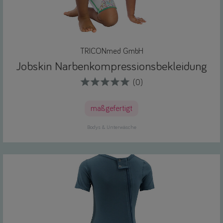
TRICONmed GmbH
Jobskin Narbenkompressionsbekleidung
(0)
maßgefertigt
Bodys & Unterwäsche