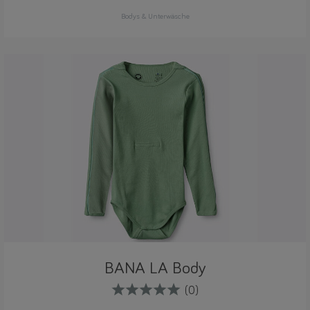
Bodys & Unterwäsche
BANA LA Body
(0)