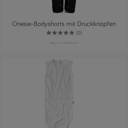
Onesie-Bodyshorts mit Druckknöpfen
(0)
Bodys & Unterwäsche