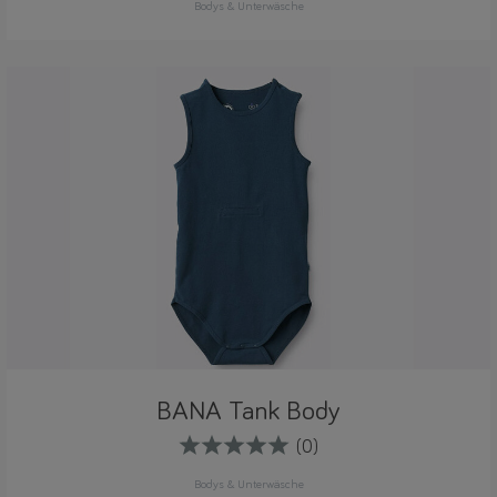
Bodys & Unterwäsche
BANA Tank Body
(0)
Bodys & Unterwäsche