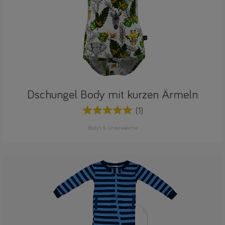
Dschungel Body mit kurzen Ärmeln
(1)
Bodys & Unterwäsche