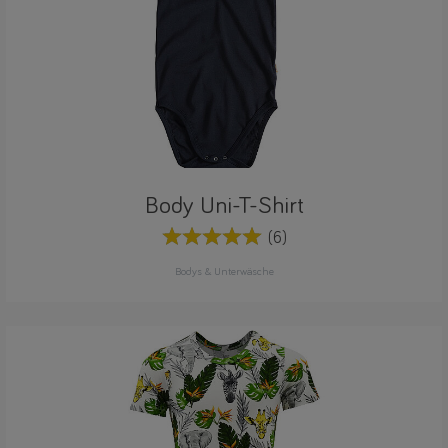
Body Uni-T-Shirt
(6)
Bodys & Unterwäsche