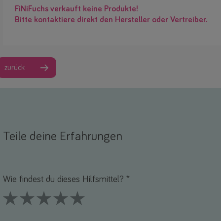
FiNiFuchs verkauft keine Produkte!
Bitte kontaktiere direkt den Hersteller oder Vertreiber.
zurück
Teile deine Erfahrungen
Name *
-Mail *
Wie findest du dieses Hilfsmittel? *
1 Stars
2 Stars
3 Stars
4 Stars
5 Stars