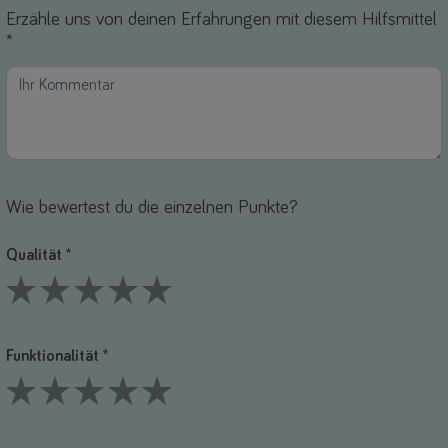
Erzähle uns von deinen Erfahrungen mit diesem Hilfsmittel
*
Wie bewertest du die einzelnen Punkte?
Qualität *
1 Stars
2 Stars
3 Stars
4 Stars
5 Stars
Funktionalität *
1 Stars
2 Stars
3 Stars
4 Stars
5 Stars