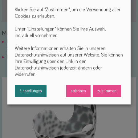
Klicken Sie auf "Zustimmen", um die Verwendung aller
Cookies zu erlauben.
Unter "Einstellungen" können Sie Ihre Auswahl
Maßorthesen für obere Extremitäten
individuell vornehmen.
Funktionelle Daumen Handorthesen in individueller
Weitere Informationen erhalten Sie in unseren
Silikonfertigung
Datenschutzhinweisen auf unserer Website. Sie können
Lagerungs- und Korrekturorthesen für die Nacht
Ihre Einwilligung über den Link in den
Datenschutzhinweisen jederzeit ändern oder
widerrufen.
Einstellungen
ablehnen
zustimmen