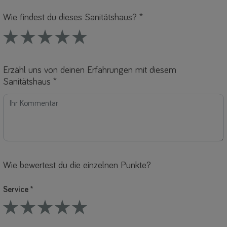
Name *
-Mail *
Wie findest du dieses Sanitätshaus? *
1 Stars
2 Stars
3 Stars
4 Stars
5 Stars
Erzähl uns von deinen Erfahrungen mit diesem
Sanitätshaus *
Wie bewertest du die einzelnen Punkte?
Service *
1 Stars
2 Stars
3 Stars
4 Stars
5 Stars