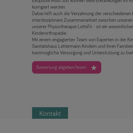
Exopulse Molli Suit können viele Erkrankungen im K
korrigiert werden.
Dabei hilft auch die Verzahnung der verschiedene
interdisziplinäre Zusammenarbeit zwischen unsere
unserer Physiotherapie LettsFit - ist ein wesentlicher
Kinderorthopädie.
Mit einem engagierten Team von Experten in der Ki
Sanitätshaus Lettermann Kindern und ihren Familien 
bestmögliche Versorgung und Unterstützung zu bie
Bewertung abgeben/lesen
Kontakt