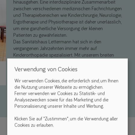
hinausgehen. Eine interdisziplinäre Zusammenarbeit
zwischen verschiedenen medizinischen Fachrichtungen
und Therapiebereichen wie Kinderchirurgie, Neurologie,
Ergotherapie und Physiotherapie ist daher unerlässlich,
um eine ganzheitliche Versorgung der kleinen
Patienten zu gewährleisten.
Das Sanitätshaus Lettermann hat sich in den
vergangenen Jahrzehnten immer mehr auf
Kinderorthopädie spezialisiert. Mit unserem breiten
Leistungsspektrum bieten wir professionelle
Unterstützung in den Bereichen Helmtherapie,
Verwendung von Cookies
Exopulse Mollii Suit, Skoliose, Positionierungshilfe und
Wir verwenden Cookies, die erforderlich sind, um Ihnen
allen weiteren Hilfsmitteln wie Therapiestühlen oder
die Nutzung unserer Webseite zu ermöglichen.
Gehhilfen. Besonders erfolgreich ist dabei die enge
Ferner verwenden wir Cookies zu Statistik- und
Zusammenarbeit der Orthopädietechniker mit den
Analysezwecken sowie für das Marketing und die
Therapeuten der eigenen Physiotherapie LettsFit.
Personalisierung unserer Inhalte und Werbung.
Klicken Sie auf "Zustimmen", um die Verwendung aller
Cookies zu erlauben.