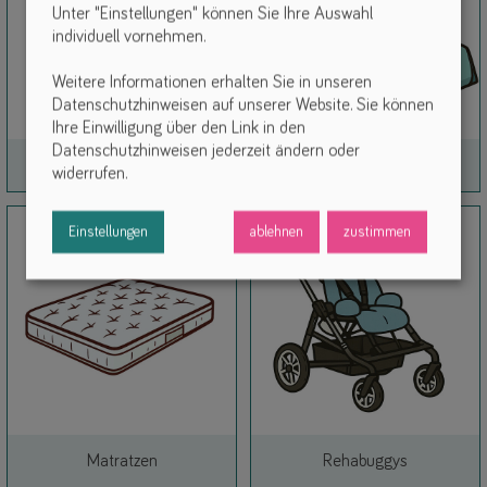
Unter "Einstellungen" können Sie Ihre Auswahl
individuell vornehmen.
Weitere Informationen erhalten Sie in unseren
Datenschutzhinweisen auf unserer Website. Sie können
Ihre Einwilligung über den Link in den
Datenschutzhinweisen jederzeit ändern oder
Link
Link
Helme & Kopfhaltesysteme
Körperlagerung
widerrufen.
Einstellungen
ablehnen
zustimmen
Link
Link
Matratzen
Rehabuggys