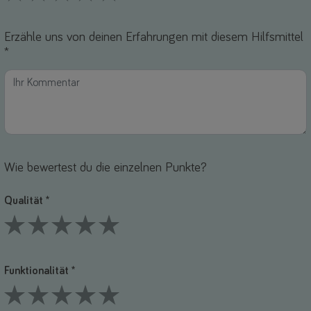
1 Stars
2 Stars
3 Stars
4 Stars
5 Stars
Erzähle uns von deinen Erfahrungen mit diesem Hilfsmittel
*
Wie bewertest du die einzelnen Punkte?
Qualität *
1 Stars
2 Stars
3 Stars
4 Stars
5 Stars
Funktionalität *