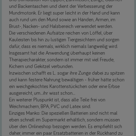
und Backentaschen und dient der Verbesserung der
Mundmotorik. Er liegt super leicht in der Hand und kann
auch rund um den Mund sowie an Händen, Armen, im
Brust-, Nacken- und Halsbereich verwendet werden.
Die verschiedenen Aufsätze reichen von Löffel, über
Kauleisten bis hin zu lustigen Tiergesichtern und sorgen
dafür, dass es niemals, wirklich niemals langweilig wird.
Insgesamt hat die Anwendung überhaupt keinen
Therapiecharakter, sondern ist immer mit viel Freude,
Kichern und Gekitzel verbunden.
Inzwischen schafft es L. sogar ihre Zunge dabei zu spitzen
und kann festere Nahrung bewältigen - früher hätte schon
ein weichgekochtes Karottenstückchen oder eine Erbse
ausgereicht, um...ihr wisst schon...
Ein weiterer Pluspunkt ist, dass alle Teile frei von
Weichmachern, BPA, PVC und Latex sind.
Einziges Manko: Die speziellen Batterien sind nicht mal
eben schnell im Supermarkt erhältlich, sondern müssen
über den Onlineshop bezogen werden. Es empfiehlt sich
daher, immer ein paar Ersatzbatterien in der Rückhand zu