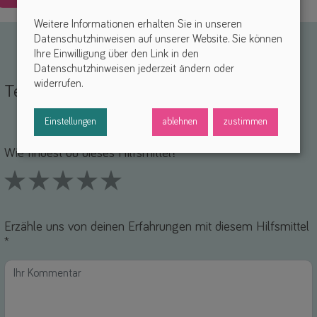
Weitere Informationen erhalten Sie in unseren
Datenschutzhinweisen auf unserer Website. Sie können
Ihre Einwilligung über den Link in den
Datenschutzhinweisen jederzeit ändern oder
widerrufen.
Teile deine Erfahrungen
Einstellungen
ablehnen
zustimmen
Name *
-Mail *
Wie findest du dieses Hilfsmittel? *
1 Stars
2 Stars
3 Stars
4 Stars
5 Stars
Erzähle uns von deinen Erfahrungen mit diesem Hilfsmittel
*