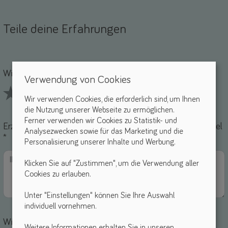
Teile deine Erfahrungen
Name *
-Mail *
Wie findest du dieses Hilfsmittel? *
Verwendung von Cookies
Wir verwenden Cookies, die erforderlich sind, um Ihnen
1 Stars
2 Stars
3 Stars
4 Stars
5 Stars
die Nutzung unserer Webseite zu ermöglichen.
Ferner verwenden wir Cookies zu Statistik- und
Erzähle uns von deinen Erfahrungen mit diesem Hilfsmittel
Analysezwecken sowie für das Marketing und die
*
Personalisierung unserer Inhalte und Werbung.
Klicken Sie auf "Zustimmen", um die Verwendung aller
Cookies zu erlauben.
Unter "Einstellungen" können Sie Ihre Auswahl
individuell vornehmen.
Wie bewertest du die einzelnen Punkte?
Weitere Informationen erhalten Sie in unseren