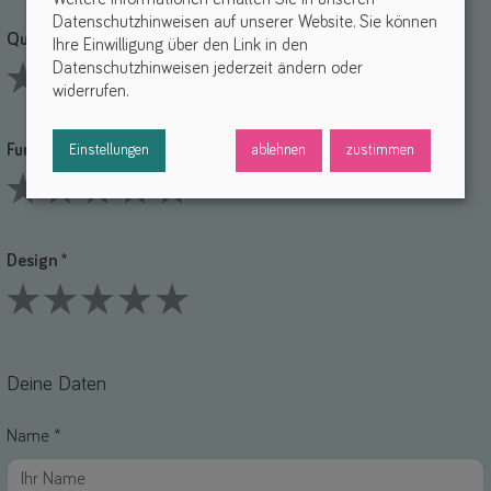
Datenschutzhinweisen auf unserer Website. Sie können
Qualität *
Ihre Einwilligung über den Link in den
Datenschutzhinweisen jederzeit ändern oder
widerrufen.
1 Stars
2 Stars
3 Stars
4 Stars
5 Stars
Funktionalität *
Einstellungen
ablehnen
zustimmen
1 Stars
2 Stars
3 Stars
4 Stars
5 Stars
Design *
1 Stars
2 Stars
3 Stars
4 Stars
5 Stars
Deine Daten
Name *