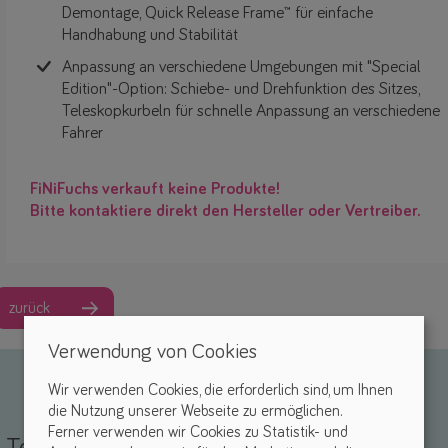
Demontage, Quick Release Frame™ für einfache
Handhabung und Stabilität
Anpassung an verschiedene Umgebungen mit "Special
Edition"-Option: Schiebe- und Drehfunktion des Sitzes,
Teleskopkurbeln für schnelle Anpassung an verschiedene
Fahrer
FiNiFuchs verkauft keine Produkte!
Bitte kontaktiere direkt den Hersteller oder Vertreiber.
zurück
Verwendung von Cookies
Wir verwenden Cookies, die erforderlich sind, um Ihnen
die Nutzung unserer Webseite zu ermöglichen.
Ferner verwenden wir Cookies zu Statistik- und
Teile deine Erfahrungen