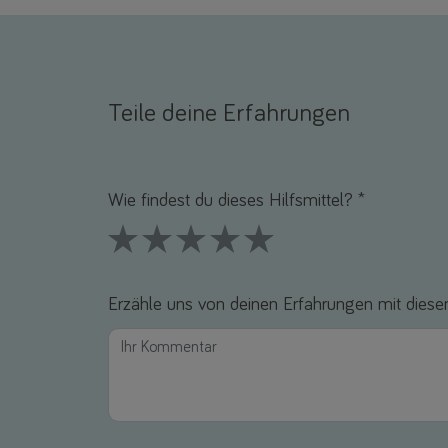
Teile deine Erfahrungen
Name *
E-Mail *
Wie findest du dieses Hilfsmittel? *
1 Stars
2 Stars
3 Stars
4 Stars
5 Stars
Erzähle uns von deinen Erfahrungen mit diesem