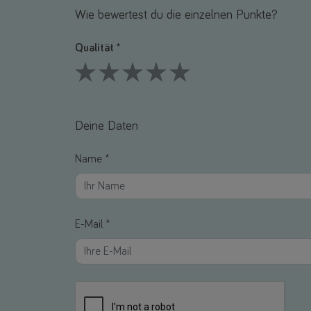
Wie bewertest du die einzelnen Punkte?
Qualität *
1 Stars
2 Stars
3 Stars
4 Stars
5 Stars
Deine Daten
Name *
E-Mail *