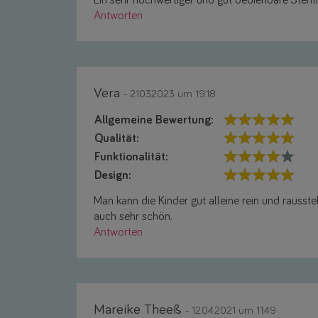
Ein sehr hochwertiger und gut bedienbare Stehtr
Antworten
Vera
- 21.03.2023 um 19:18
Allgemeine Bewertung:
Qualität:
Funktionalität:
Design:
Man kann die Kinder gut alleine rein und rausste
auch sehr schön.
Antworten
Mareike Theeß
- 12.04.2021 um 11:49