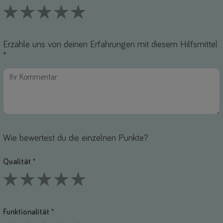
1 Stars
2 Stars
3 Stars
4 Stars
5 Stars
Erzähle uns von deinen Erfahrungen mit diesem Hilfsmittel
*
Wie bewertest du die einzelnen Punkte?
Qualität *
1 Stars
2 Stars
3 Stars
4 Stars
5 Stars
Funktionalität *