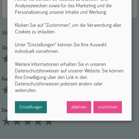
Analysezwecken sowie für das Marketing und die
Personalisierung unserer Inhalte und Werbung.
Klicken Sie auf "Zustimmen", um die Verwendung aller
Cookies zu erlauben.
Wie bewertest du die einzelnen Punkte?
Unter "Einstellungen" können Sie Ihre Auswahl
Qualität *
individuell vornehmen.
Weitere Informationen erhalten Sie in unseren
1 Stars
2 Stars
3 Stars
4 Stars
5 Stars
Datenschutzhinweisen auf unserer Website. Sie können
Ihre Einwilligung über den Link in den
Funktionalität *
Datenschutzhinweisen jederzeit ändern oder
widerrufen.
1 Stars
2 Stars
3 Stars
4 Stars
5 Stars
Einstellungen
ablehnen
zustimmen
Design *
1 Stars
2 Stars
3 Stars
4 Stars
5 Stars