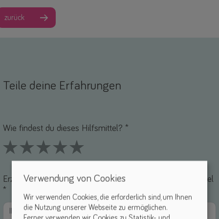
zurück
Teile deine Erfahrungen
Name *
-Mail *
Wie findest du dieses Hilfsmittel? *
1 Stars
2 Stars
3 Stars
4 Stars
5 Stars
Verwendung von Cookies
Erzähle uns von deinen Erfahrungen mit diesem Hilfsmittel
*
Wir verwenden Cookies, die erforderlich sind, um Ihnen
die Nutzung unserer Webseite zu ermöglichen.
Ferner verwenden wir Cookies zu Statistik- und