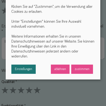
Wie findest du dieses Hilfsmittel? *
Klicken Sie auf "Zustimmen", um die Verwendung aller
Cookies zu erlauben.
1 Stars
2 Stars
3 Stars
4 Stars
5 Stars
Unter "Einstellungen" können Sie Ihre Auswahl
Erzähle uns von deinen Erfahrungen mit diesem Hilfsmittel
individuell vornehmen.
*
Weitere Informationen erhalten Sie in unseren
Datenschutzhinweisen auf unserer Website. Sie können
Ihre Einwilligung über den Link in den
Datenschutzhinweisen jederzeit ändern oder
widerrufen.
Einstellungen
ablehnen
zustimmen
Wie bewertest du die einzelnen Punkte?
Qualität *
1 Stars
2 Stars
3 Stars
4 Stars
5 Stars
Funktionalität *