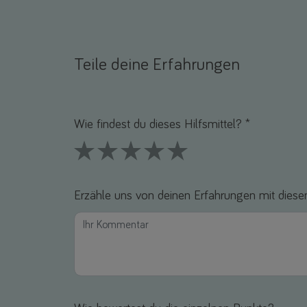
Teile deine Erfahrungen
Name *
E-Mail *
Wie findest du dieses Hilfsmittel? *
1 Stars
2 Stars
3 Stars
4 Stars
5 Stars
Erzähle uns von deinen Erfahrungen mit diesem