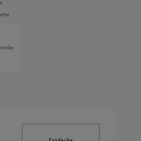
r.
höhe.
steller
Entdecke