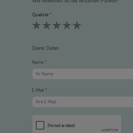
Wie bewertest du die einzelnen Punkte?
Qualität *
1 Stars
2 Stars
3 Stars
4 Stars
5 Stars
Deine Daten
Name *
E-Mail *