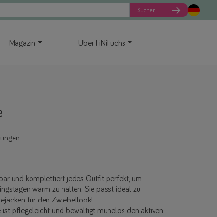
Suchen
Magazin
Über FiNiFuchs
e
tungen
zbar und komplettiert jedes Outfit perfekt, um
ingstagen warm zu halten. Sie passt ideal zu
ejacken für den Zwiebellook!
e ist pflegeleicht und bewältigt mühelos den aktiven