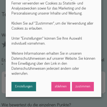
Ferner verwenden wir Cookies zu Statistik- und
Analysezwecken sowie für das Marketing und die
Personalisierung unserer Inhalte und Werbung.
Teile deine Erfahrungen
Klicken Sie auf "Zustimmen", um die Verwendung aller
Cookies zu erlauben.
Name *
-Mail *
Wie findest du dieses Hilfsmittel? *
Unter "Einstellungen" können Sie Ihre Auswahl
individuell vornehmen.
1 Stars
2 Stars
3 Stars
4 Stars
5 Stars
Weitere Informationen erhalten Sie in unseren
Datenschutzhinweisen auf unserer Website. Sie können
Erzähle uns von deinen Erfahrungen mit diesem Hilfsmittel
Ihre Einwilligung über den Link in den
*
Datenschutzhinweisen jederzeit ändern oder
widerrufen.
Einstellungen
ablehnen
zustimmen
Wie bewertest du die einzelnen Punkte?