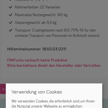
Rahmenfarben: 22 Varianten
Maximales Nutzergewicht: 140 kg
Gesamtgewicht: ab 9,5 kg
Transport: Crashgetestet nach ISO 7176-19 für den
sicheren Transport von Personen im Rollstuhl sitzend
Hilfsmittelnummer:
18.50.03.0211
FiNiFuchs verkauft keine Produkte!
Bitte kontaktiere direkt den Hersteller oder Vertreiber.
zurück
Verwendung von Cookies
Wir verwenden Cookies, die erforderlich sind, um Ihnen
die Nutzung unserer Webseite zu ermöglichen.