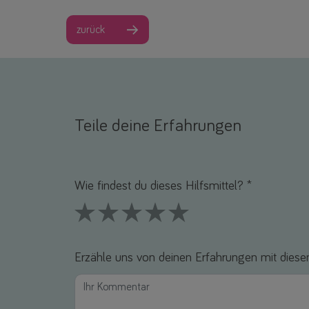
zurück
Teile deine Erfahrungen
Name *
E-Mail *
Wie findest du dieses Hilfsmittel? *
1 Stars
2 Stars
3 Stars
4 Stars
5 Stars
Erzähle uns von deinen Erfahrungen mit diesem