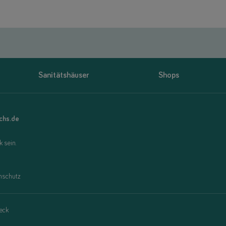
Sanitätshäuser
Shops
uchs.de
 sein.
nschutz
eck