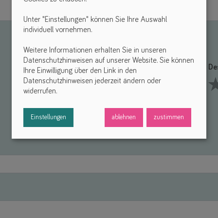
Unter "Einstellungen" können Sie Ihre Auswahl
individuell vornehmen.
Weitere Informationen erhalten Sie in unseren
Datenschutzhinweisen auf unserer Website. Sie können
Funktionalität *
De
Ihre Einwilligung über den Link in den
Datenschutzhinweisen jederzeit ändern oder
widerrufen.
1 Stars
2 Stars
3 Stars
4 Stars
5 Stars
1 S
Einstellungen
ablehnen
zustimmen