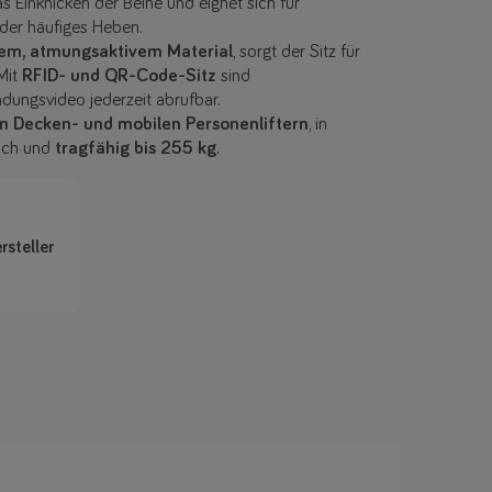
as Einknicken der Beine und eignet sich für
der häufiges Heben.
em, atmungsaktivem Material
, sorgt der Sitz für
 Mit
RFID- und QR-Code-Sitz
sind
ungsvideo jederzeit abrufbar.
n Decken- und mobilen Personenliftern
, in
lich und
tragfähig bis 255 kg
.
rsteller