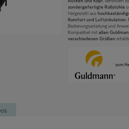
Rücken und Kopf
, verhindert d
sondergefertigte Rollstühle
o
Hergestellt aus
hochbeständig
Komfort und Luftzirkulation
.
Bedienungsanleitung und Anwend
Kompatibel mit
allen Guldman
verschiedenen Größen
erhält
zum He
eos