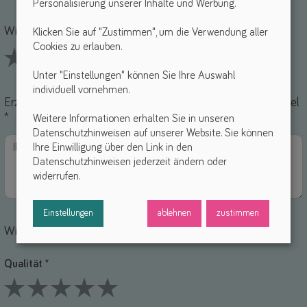
Personalisierung unserer Inhalte und Werbung.
Name *
-Mail *
Wie findest du dieses Hilfsmittel? *
Klicken Sie auf "Zustimmen", um die Verwendung aller
Cookies zu erlauben.
Unter "Einstellungen" können Sie Ihre Auswahl
1 Stars
2 Stars
3 Stars
4 Stars
5 Stars
individuell vornehmen.
Erzähle uns von deinen Erfahrungen mit diesem Hilfsmittel
*
Weitere Informationen erhalten Sie in unseren
Datenschutzhinweisen auf unserer Website. Sie können
Ihre Einwilligung über den Link in den
Datenschutzhinweisen jederzeit ändern oder
widerrufen.
Einstellungen
ablehnen
zustimmen
Wie bewertest du die einzelnen Punkte?
Qualität *
1 Stars
2 Stars
3 Stars
4 Stars
5 Stars