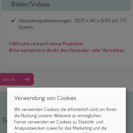
Bilder/Videos
Verpackungsabmessungen: ‎ 25,91 x 24,1 x 8,99 cm; 771
Gramm
FiNiFuchs verkauft keine Produkte!
Bitte kontaktiere direkt den Hersteller oder Vertreiber.
zurück
Verwendung von Cookies
Wir verwenden Cookies, die erforderlich sind, um Ihnen
die Nutzung unserer Webseite zu ermöglichen.
Teile deine Erfahrungen
Ferner verwenden wir Cookies zu Statistik- und
Analysezwecken sowie für das Marketing und die