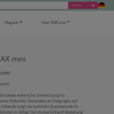
Suchen
Magazin
Über FiNiFuchs
MAX mini
tungen
 GmbH
die ideale elektrische Unterstützung für
ines Rollstuhls. Besonders an Steigungen, auf
elände sorgt der kraftvolle Zusatzantrieb für
bilität im Alltag. Die intuitive Einhand-Bedienung