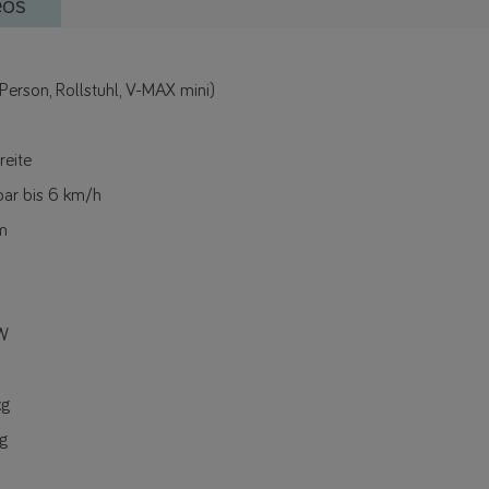
eos
Person, Rollstuhl, V-MAX mini)
reite
lbar bis 6 km/h
km
 W
kg
kg