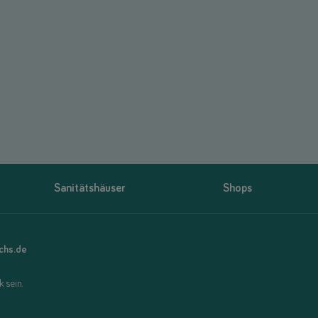
Sanitätshäuser
Shops
uchs.de
 sein.