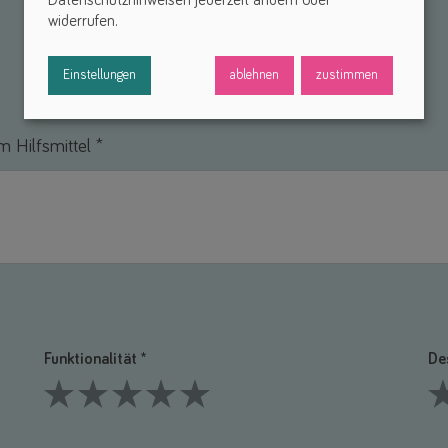
Datenschutzhinweisen jederzeit ändern oder
widerrufen.
Einstellungen
ablehnen
zustimmen
 Hilfsmittel *
Funktionalität *
De
1 Stars
2 Stars
3 Stars
4 Stars
5 Stars
1 S