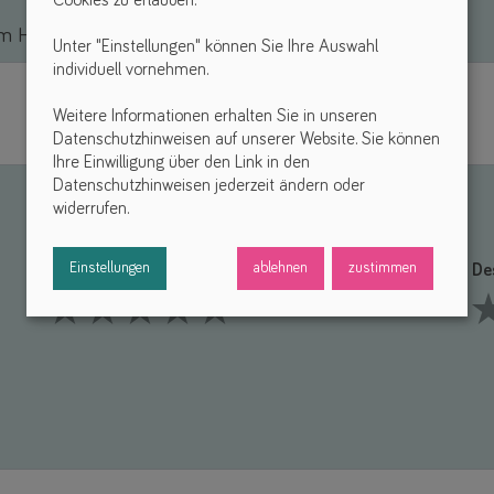
 Hilfsmittel *
Unter "Einstellungen" können Sie Ihre Auswahl
individuell vornehmen.
Weitere Informationen erhalten Sie in unseren
Datenschutzhinweisen auf unserer Website. Sie können
Ihre Einwilligung über den Link in den
Datenschutzhinweisen jederzeit ändern oder
widerrufen.
Einstellungen
ablehnen
zustimmen
Funktionalität *
De
1 Stars
2 Stars
3 Stars
4 Stars
5 Stars
1 S