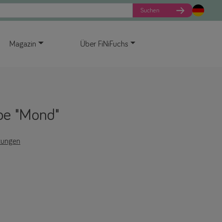
Suchen
Magazin
Über FiNiFuchs
pe "Mond"
tungen