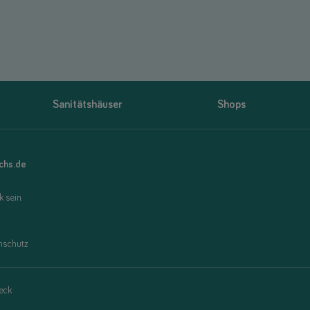
Sanitätshäuser
Shops
uchs.de
 sein.
nschutz
eck