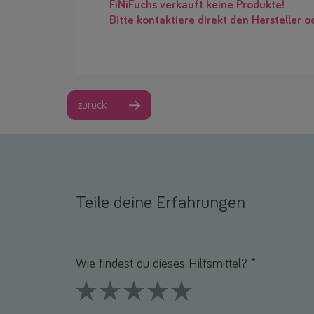
FiNiFuchs verkauft keine Produkte!
Bitte kontaktiere direkt den Hersteller o
zurück
Teile deine Erfahrungen
Name *
E-Mail *
Wie findest du dieses Hilfsmittel? *
1 Stars
2 Stars
3 Stars
4 Stars
5 Stars