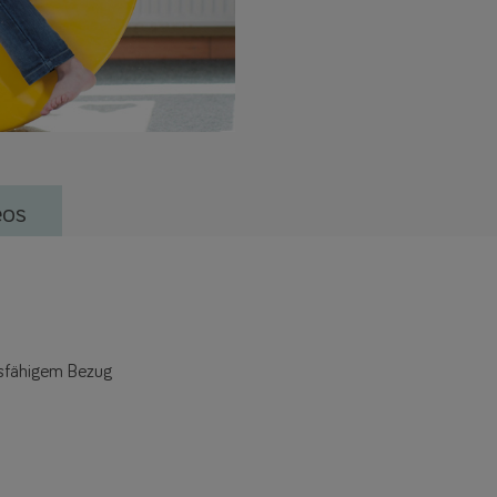
link
eos
dsfähigem Bezug