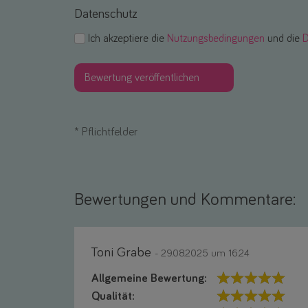
Datenschutz
Ich akzeptiere die
Nutzungsbedingungen
und die
D
*
Pflichtfelder
Bewertungen und Kommentare:
Toni Grabe
- 29.08.2025 um 16:24
Allgemeine Bewertung:
Qualität: