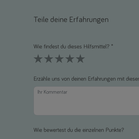
Teile deine Erfahrungen
Name *
E-Mail *
Wie findest du dieses Hilfsmittel? *
1 Stars
2 Stars
3 Stars
4 Stars
5 Stars
Erzähle uns von deinen Erfahrungen mit diesem
Wie bewertest du die einzelnen Punkte?