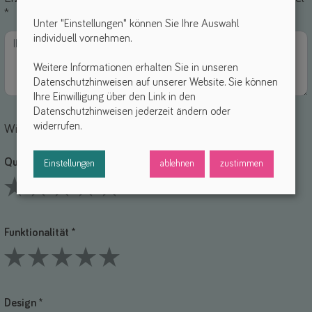
*
Unter "Einstellungen" können Sie Ihre Auswahl
individuell vornehmen.
Weitere Informationen erhalten Sie in unseren
Datenschutzhinweisen auf unserer Website. Sie können
Ihre Einwilligung über den Link in den
Datenschutzhinweisen jederzeit ändern oder
widerrufen.
Wie bewertest du die einzelnen Punkte?
Qualität *
Einstellungen
ablehnen
zustimmen
1 Stars
2 Stars
3 Stars
4 Stars
5 Stars
Funktionalität *
1 Stars
2 Stars
3 Stars
4 Stars
5 Stars
Design *