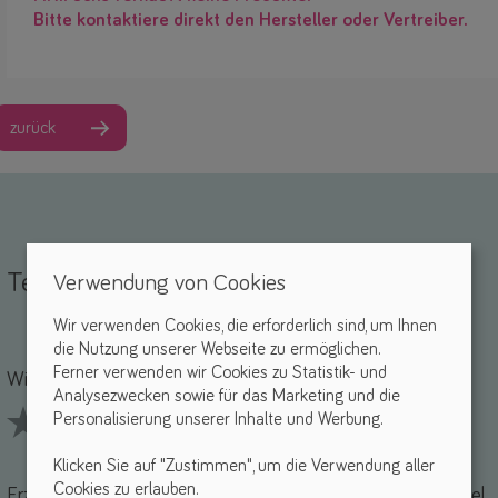
Bitte kontaktiere direkt den Hersteller oder Vertreiber.
zurück
Teile deine Erfahrungen
Verwendung von Cookies
Wir verwenden Cookies, die erforderlich sind, um Ihnen
die Nutzung unserer Webseite zu ermöglichen.
Name *
-Mail *
Ferner verwenden wir Cookies zu Statistik- und
Wie findest du dieses Hilfsmittel? *
Analysezwecken sowie für das Marketing und die
Personalisierung unserer Inhalte und Werbung.
1 Stars
2 Stars
3 Stars
4 Stars
5 Stars
Klicken Sie auf "Zustimmen", um die Verwendung aller
Cookies zu erlauben.
Erzähle uns von deinen Erfahrungen mit diesem Hilfsmittel