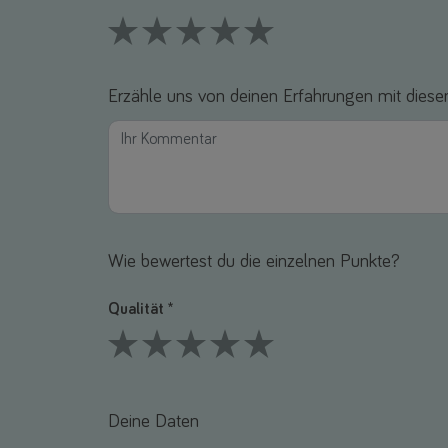
1 Stars
2 Stars
3 Stars
4 Stars
5 Stars
Erzähle uns von deinen Erfahrungen mit diesem
Wie bewertest du die einzelnen Punkte?
Qualität *
1 Stars
2 Stars
3 Stars
4 Stars
5 Stars
Deine Daten