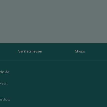
Sanitätshäuser
Shops
uchs.de
 sein.
nschutz