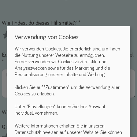
Name *
-Mail *
Wie findest du dieses Hilfsmittel? *
Verwendung von Cookies
1 Stars
2 Stars
3 Stars
4 Stars
5 Stars
Wir verwenden Cookies, die erforderlich sind, um Ihnen
Erzähle uns von deinen Erfahrungen mit diesem Hilfsmittel
die Nutzung unserer Webseite zu ermöglichen.
*
Ferner verwenden wir Cookies zu Statistik- und
Analysezwecken sowie für das Marketing und die
Personalisierung unserer Inhalte und Werbung.
Klicken Sie auf "Zustimmen", um die Verwendung aller
Cookies zu erlauben.
Unter "Einstellungen" können Sie Ihre Auswahl
Wie bewertest du die einzelnen Punkte?
individuell vornehmen.
Weitere Informationen erhalten Sie in unseren
Qualität *
Datenschutzhinweisen auf unserer Website. Sie können