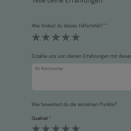
Teile deine Erfahrungen
Name *
E-Mail *
Wie findest du dieses Hilfsmittel? *
1 Stars
2 Stars
3 Stars
4 Stars
5 Stars
Erzähle uns von deinen Erfahrungen mit diesem
Wie bewertest du die einzelnen Punkte?
Qualität *