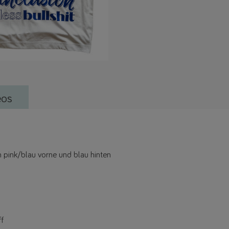
eos
in pink/blau vorne und blau hinten
f