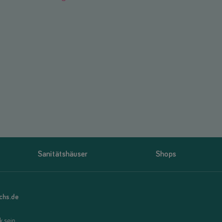
Sanitätshäuser
Shops
uchs.de
 sein.