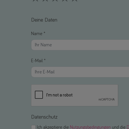
1 Stars
2 Stars
3 Stars
4 Stars
5 Stars
Deine Daten
Name *
E-Mail *
Datenschutz
Ich akzeptiere die
Nutzungsbedingungen
und die
D