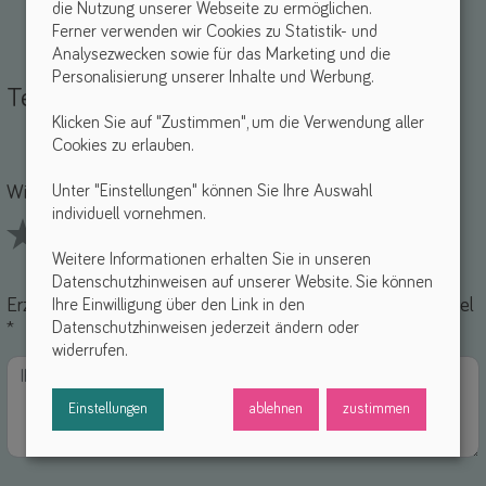
die Nutzung unserer Webseite zu ermöglichen.
Ferner verwenden wir Cookies zu Statistik- und
Analysezwecken sowie für das Marketing und die
Personalisierung unserer Inhalte und Werbung.
Teile deine Erfahrungen
Klicken Sie auf "Zustimmen", um die Verwendung aller
Cookies zu erlauben.
Name *
-Mail *
Unter "Einstellungen" können Sie Ihre Auswahl
Wie findest du dieses Hilfsmittel? *
individuell vornehmen.
Weitere Informationen erhalten Sie in unseren
1 Stars
2 Stars
3 Stars
4 Stars
5 Stars
Datenschutzhinweisen auf unserer Website. Sie können
Erzähle uns von deinen Erfahrungen mit diesem Hilfsmittel
Ihre Einwilligung über den Link in den
Datenschutzhinweisen jederzeit ändern oder
*
widerrufen.
Einstellungen
ablehnen
zustimmen