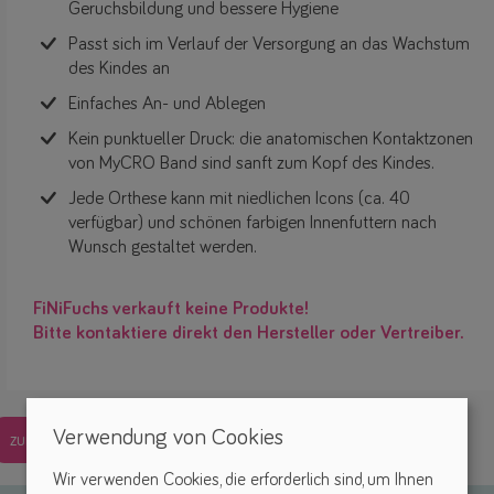
Geruchsbildung und bessere Hygiene
Passt sich im Verlauf der Versorgung an das Wachstum
des Kindes an
Einfaches An- und Ablegen
Kein punktueller Druck: die anatomischen Kontaktzonen
von MyCRO Band sind sanft zum Kopf des Kindes.
Jede Orthese kann mit niedlichen Icons (ca. 40
verfügbar) und schönen farbigen Innenfuttern nach
Wunsch gestaltet werden.
FiNiFuchs verkauft keine Produkte!
Bitte kontaktiere direkt den Hersteller oder Vertreiber.
Verwendung von Cookies
zurück
Wir verwenden Cookies, die erforderlich sind, um Ihnen