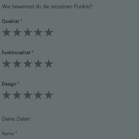
Wie bewertest du die einzelnen Punkte?
Qualität *
1 Stars
2 Stars
3 Stars
4 Stars
5 Stars
Funktionalität *
1 Stars
2 Stars
3 Stars
4 Stars
5 Stars
Design *
1 Stars
2 Stars
3 Stars
4 Stars
5 Stars
Deine Daten
Name *