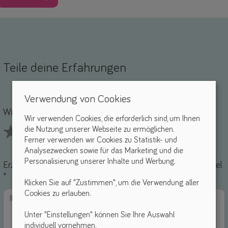
Teile deine Erfahrungen
Verwendung von Cookies
Name *
-Mail *
Wie findest du dieses Hilfsmittel? *
Wir verwenden Cookies, die erforderlich sind, um Ihnen
die Nutzung unserer Webseite zu ermöglichen.
Ferner verwenden wir Cookies zu Statistik- und
1 Stars
2 Stars
3 Stars
4 Stars
5 Stars
Analysezwecken sowie für das Marketing und die
Personalisierung unserer Inhalte und Werbung.
Erzähle uns von deinen Erfahrungen mit diesem Hilfsmittel
*
Klicken Sie auf "Zustimmen", um die Verwendung aller
Cookies zu erlauben.
Unter "Einstellungen" können Sie Ihre Auswahl
individuell vornehmen.