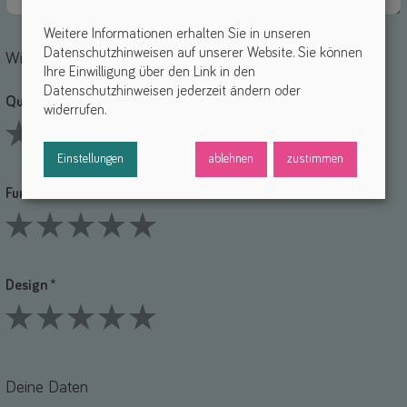
Weitere Informationen erhalten Sie in unseren
Datenschutzhinweisen auf unserer Website. Sie können
Wie bewertest du die einzelnen Punkte?
Ihre Einwilligung über den Link in den
Datenschutzhinweisen jederzeit ändern oder
Qualität *
widerrufen.
1 Stars
2 Stars
3 Stars
4 Stars
5 Stars
Einstellungen
ablehnen
zustimmen
Funktionalität *
1 Stars
2 Stars
3 Stars
4 Stars
5 Stars
Design *
1 Stars
2 Stars
3 Stars
4 Stars
5 Stars
Deine Daten