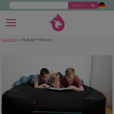
Suchen
Startseite
MyBaSe® Matratze