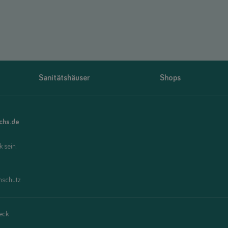
Sanitätshäuser
Shops
uchs.de
 sein.
nschutz
eck