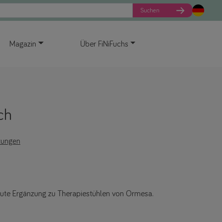
Suchen
Magazin
Über FiNiFuchs
ch
tungen
e gute Ergänzung zu Therapiestühlen von Ormesa.