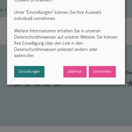
Cookies zu erlauben.
 Hilfsmittel *
Unter "Einstellungen" können Sie Ihre Auswahl
individuell vornehmen.
Weitere Informationen erhalten Sie in unseren
Datenschutzhinweisen auf unserer Website. Sie können
Ihre Einwilligung über den Link in den
Datenschutzhinweisen jederzeit ändern oder
widerrufen.
Einstellungen
ablehnen
zustimmen
Funktionalität *
De
1 Stars
2 Stars
3 Stars
4 Stars
5 Stars
1 S