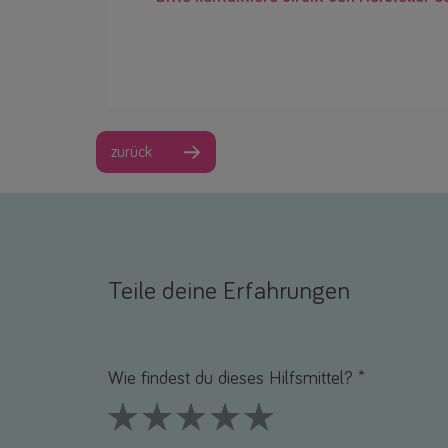
zurück
Teile deine Erfahrungen
Name *
E-Mail *
Wie findest du dieses Hilfsmittel? *
1 Stars
2 Stars
3 Stars
4 Stars
5 Stars