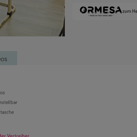
zum He
eos
los
nstellbar
ltasche
der Vertreiber.