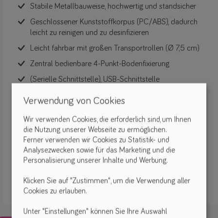
Stabile Metallbauweise, hochwertig und standsicher
Geschlossener Kunststoffkorpus (PC/ABS), dadurch
leicht zu reinigen und zu desinfizieren
Leicht fahrbar mit großen Transportrollen (Ø 7,5 cm)
Zentral bedienbare 4-Punkt-Bodenfixierung
(Serielle Schnittstelle), USB-Schnittstelle
Kunststoffumhüllter Transportgriff
Verwendung von Cookies
Patientenfernbedienung
Wir verwenden Cookies, die erforderlich sind, um Ihnen
Farbe: weiß/chrom/schwarz/orange
die Nutzung unserer Webseite zu ermöglichen.
Ferner verwenden wir Cookies zu Statistik- und
Zubehör vorhanden
Analysezwecken sowie für das Marketing und die
Personalisierung unserer Inhalte und Werbung.
FiNiFuchs verkauft keine Produkte!
Bitte kontaktiere direkt den Hersteller oder Vertreiber.
Klicken Sie auf "Zustimmen", um die Verwendung aller
Cookies zu erlauben.
Unter "Einstellungen" können Sie Ihre Auswahl