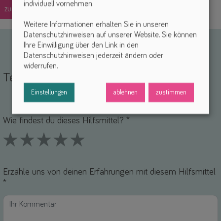
individuell vornehmen.
zurück
Weitere Informationen erhalten Sie in unseren
Datenschutzhinweisen auf unserer Website. Sie können
Ihre Einwilligung über den Link in den
Datenschutzhinweisen jederzeit ändern oder
widerrufen.
Teile deine Erfahrungen
Einstellungen
ablehnen
zustimmen
Name *
-Mail *
Wie findest du dieses Hilfsmittel? *
1 Stars
2 Stars
3 Stars
4 Stars
5 Stars
Erzähle uns von deinen Erfahrungen mit diesem Hilfsmittel
*