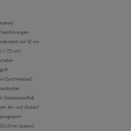
rainer)
erbeinführungen
nenabstand von 12 cm
m / 7,0 cm)
schalen
riff
3cm Durchmesser)
tandsicher
ren Gerätestandfuß
em An- und Auslauf
gsprogramm
60 U/min (passiv)