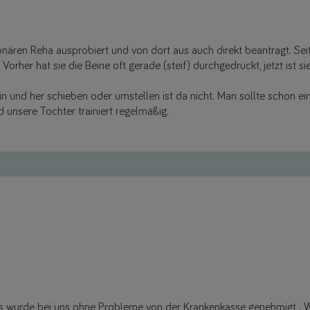
ren Reha ausprobiert und von dort aus auch direkt beantragt. Seit
orher hat sie die Beine oft gerade (steif) durchgedrückt, jetzt ist si
hin und her schieben oder umstellen ist da nicht. Man sollte schon e
d unsere Tochter trainiert regelmäßig.
s wurde bei uns ohne Probleme von der Krankenkasse genehmigt . Wi