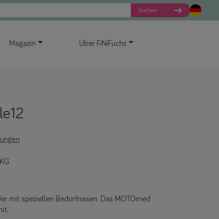
Suchen
Magazin
Über FiNiFuchs
le12
tungen
 KG
nder mit speziellen Bedürfnissen. Das MOTOmed
it.