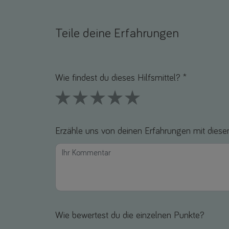
Teile deine Erfahrungen
Name *
E-Mail *
Wie findest du dieses Hilfsmittel? *
1 Stars
2 Stars
3 Stars
4 Stars
5 Stars
Erzähle uns von deinen Erfahrungen mit diesem
Wie bewertest du die einzelnen Punkte?