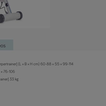
eos
ertrainer] (L × B × H cm) 60-88 × 55 × 99-114
 × 76-106
ainer] 33 kg