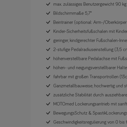
max. zulässiges Benutzergewicht 90 kg
Bildschirmmaße 5,7"
Beintrainer (optional: Arm-/Oberkörpert
Kinder-Sicherheitsfußschalen mit Kind
geringer, kindgerechter Fußschalen-In
2-stufige Pedalradiuseinstellung (3,5 c
höhenverstellbare Pedalachse mit Fuß
höhen- und neigungsverstellbarer Halteg
fahrbar mit großen Transportrollen (1
Ganzmetallbauweise, hochwertig und s
zusätzliche Stabilität durch ausziehba
MOTOmed Lockerungsantrieb mit sanft
BewegungsSchutz & SpastikLockerun
Geschwindigkeitsregulierung von 0 bis 