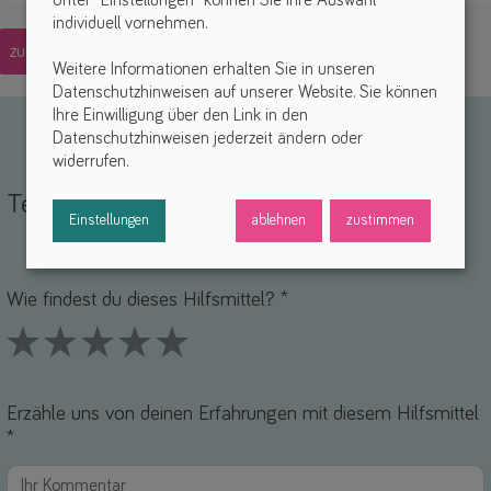
Unter "Einstellungen" können Sie Ihre Auswahl
individuell vornehmen.
zurück
Weitere Informationen erhalten Sie in unseren
Datenschutzhinweisen auf unserer Website. Sie können
Ihre Einwilligung über den Link in den
Datenschutzhinweisen jederzeit ändern oder
widerrufen.
Teile deine Erfahrungen
Einstellungen
ablehnen
zustimmen
Name *
-Mail *
Wie findest du dieses Hilfsmittel? *
1 Stars
2 Stars
3 Stars
4 Stars
5 Stars
Erzähle uns von deinen Erfahrungen mit diesem Hilfsmittel
*