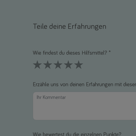
Teile deine Erfahrungen
Name *
E-Mail *
Wie findest du dieses Hilfsmittel? *
1 Stars
2 Stars
3 Stars
4 Stars
5 Stars
Erzähle uns von deinen Erfahrungen mit diesem
Wie bewertest du die einzelnen Punkte?