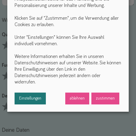
Personalisierung unserer Inhalte und Werbung.
Klicken Sie auf "Zustimmen", um die Verwendung aller
Wie bewertest du die einzelnen Punkte?
Cookies zu erlauben.
Qualität *
Unter "Einstellungen" können Sie Ihre Auswahl
individuell vornehmen.
1 Stars
2 Stars
3 Stars
4 Stars
5 Stars
Weitere Informationen erhalten Sie in unseren
Datenschutzhinweisen auf unserer Website. Sie können
Funktionalität *
Ihre Einwilligung über den Link in den
Datenschutzhinweisen jederzeit ändern oder
widerrufen.
1 Stars
2 Stars
3 Stars
4 Stars
5 Stars
Design *
Einstellungen
ablehnen
zustimmen
1 Stars
2 Stars
3 Stars
4 Stars
5 Stars
Deine Daten