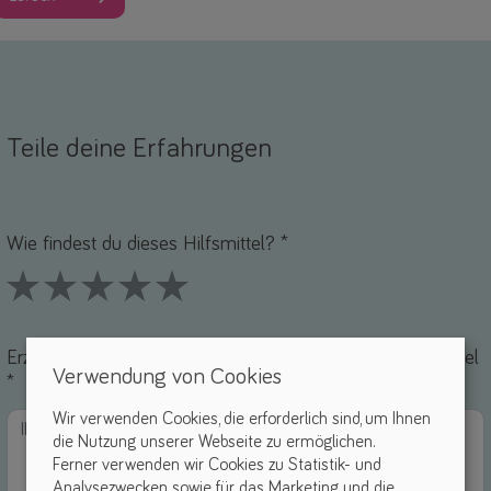
Teile deine Erfahrungen
Name *
-Mail *
Wie findest du dieses Hilfsmittel? *
1 Stars
2 Stars
3 Stars
4 Stars
5 Stars
Erzähle uns von deinen Erfahrungen mit diesem Hilfsmittel
Verwendung von Cookies
*
Wir verwenden Cookies, die erforderlich sind, um Ihnen
die Nutzung unserer Webseite zu ermöglichen.
Ferner verwenden wir Cookies zu Statistik- und
Analysezwecken sowie für das Marketing und die