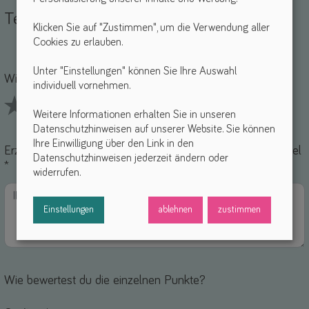
Teile deine Erfahrungen
Klicken Sie auf "Zustimmen", um die Verwendung aller
Cookies zu erlauben.
Name *
-Mail *
Unter "Einstellungen" können Sie Ihre Auswahl
Wie findest du dieses Hilfsmittel? *
individuell vornehmen.
Weitere Informationen erhalten Sie in unseren
1 Stars
2 Stars
3 Stars
4 Stars
5 Stars
Datenschutzhinweisen auf unserer Website. Sie können
Ihre Einwilligung über den Link in den
Erzähle uns von deinen Erfahrungen mit diesem Hilfsmittel
Datenschutzhinweisen jederzeit ändern oder
*
widerrufen.
Einstellungen
ablehnen
zustimmen
Wie bewertest du die einzelnen Punkte?