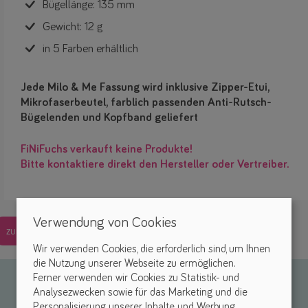
Bügellänge: 135 mm
Gewicht: 12 g
in 5 Farben erhältlich
Jede Milo & Me Fassung wird inklusive Zipper-Etui,
Mikrofaserbeutel, farblich passenden Anti-Rutsch-
Bügelenden und Kopfband geliefert
FiNiFuchs verkauft keine Produkte!
Bitte kontaktiere direkt den Hersteller oder Vertreiber.
Verwendung von Cookies
zurück
Wir verwenden Cookies, die erforderlich sind, um Ihnen
die Nutzung unserer Webseite zu ermöglichen.
Ferner verwenden wir Cookies zu Statistik- und
Analysezwecken sowie für das Marketing und die
Personalisierung unserer Inhalte und Werbung.