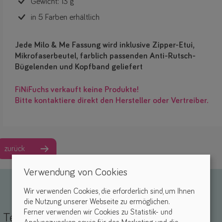
Gewicht: 13 g
in 5 Farben erhältlich
Jede Milo & Me Fassung wird inklusive Zipper-Etui,
Mikrofaserbeutel, farblich passenden Anti-Rutsch-
Bügelenden und Kopfband geliefert
FiNiFuchs verkauft keine Produkte!
Bitte kontaktiere direkt den Hersteller oder Vertreiber.
zurück
Verwendung von Cookies
Wir verwenden Cookies, die erforderlich sind, um Ihnen
die Nutzung unserer Webseite zu ermöglichen.
Ferner verwenden wir Cookies zu Statistik- und
Teile deine Erfahrungen