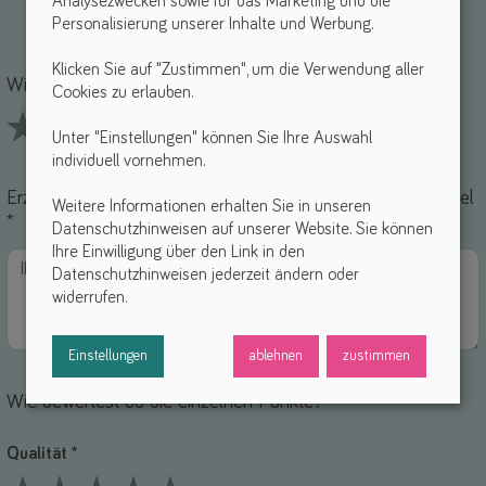
Analysezwecken sowie für das Marketing und die
Personalisierung unserer Inhalte und Werbung.
Name *
-Mail *
Klicken Sie auf "Zustimmen", um die Verwendung aller
Wie findest du dieses Hilfsmittel? *
Cookies zu erlauben.
Unter "Einstellungen" können Sie Ihre Auswahl
1 Stars
2 Stars
3 Stars
4 Stars
5 Stars
individuell vornehmen.
Erzähle uns von deinen Erfahrungen mit diesem Hilfsmittel
Weitere Informationen erhalten Sie in unseren
*
Datenschutzhinweisen auf unserer Website. Sie können
Ihre Einwilligung über den Link in den
Datenschutzhinweisen jederzeit ändern oder
widerrufen.
Einstellungen
ablehnen
zustimmen
Wie bewertest du die einzelnen Punkte?
Qualität *