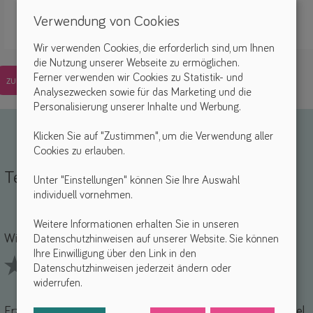
Bitte kontaktiere direkt den Hersteller oder Vertreiber.
Verwendung von Cookies
Wir verwenden Cookies, die erforderlich sind, um Ihnen
die Nutzung unserer Webseite zu ermöglichen.
Ferner verwenden wir Cookies zu Statistik- und
zurück
Analysezwecken sowie für das Marketing und die
Personalisierung unserer Inhalte und Werbung.
Klicken Sie auf "Zustimmen", um die Verwendung aller
Cookies zu erlauben.
Teile deine Erfahrungen
Unter "Einstellungen" können Sie Ihre Auswahl
individuell vornehmen.
Name *
-Mail *
Weitere Informationen erhalten Sie in unseren
Wie findest du dieses Hilfsmittel? *
Datenschutzhinweisen auf unserer Website. Sie können
Ihre Einwilligung über den Link in den
Datenschutzhinweisen jederzeit ändern oder
widerrufen.
1 Stars
2 Stars
3 Stars
4 Stars
5 Stars
Erzähle uns von deinen Erfahrungen mit diesem Hilfsmittel