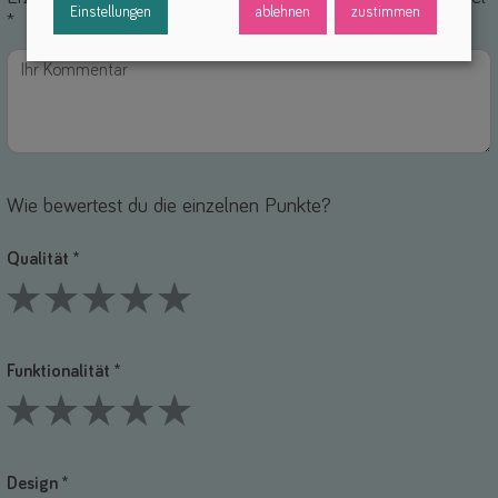
Einstellungen
ablehnen
zustimmen
*
Wie bewertest du die einzelnen Punkte?
Qualität *
1 Stars
2 Stars
3 Stars
4 Stars
5 Stars
Funktionalität *
1 Stars
2 Stars
3 Stars
4 Stars
5 Stars
Design *