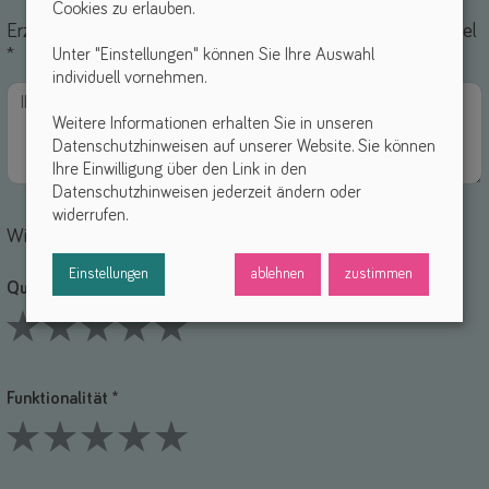
Cookies zu erlauben.
Erzähle uns von deinen Erfahrungen mit diesem Hilfsmittel
Unter "Einstellungen" können Sie Ihre Auswahl
*
individuell vornehmen.
Weitere Informationen erhalten Sie in unseren
Datenschutzhinweisen auf unserer Website. Sie können
Ihre Einwilligung über den Link in den
Datenschutzhinweisen jederzeit ändern oder
widerrufen.
Wie bewertest du die einzelnen Punkte?
Einstellungen
ablehnen
zustimmen
Qualität *
1 Stars
2 Stars
3 Stars
4 Stars
5 Stars
Funktionalität *
1 Stars
2 Stars
3 Stars
4 Stars
5 Stars