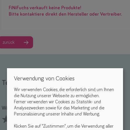
FiNiFuchs verkauft keine Produkte!
Bitte kontaktiere direkt den Hersteller oder Vertreiber.
zurück
Verwendung von Cookies
Teile deine Erfahrungen
Wir verwenden Cookies, die erforderlich sind, um Ihnen
die Nutzung unserer Webseite zu ermöglichen.
Name *
-Mail *
Ferner verwenden wir Cookies zu Statistik- und
Wie findest du dieses Hilfsmittel? *
Analysezwecken sowie für das Marketing und die
Personalisierung unserer Inhalte und Werbung.
Klicken Sie auf "Zustimmen", um die Verwendung aller
1 Stars
2 Stars
3 Stars
4 Stars
5 Stars