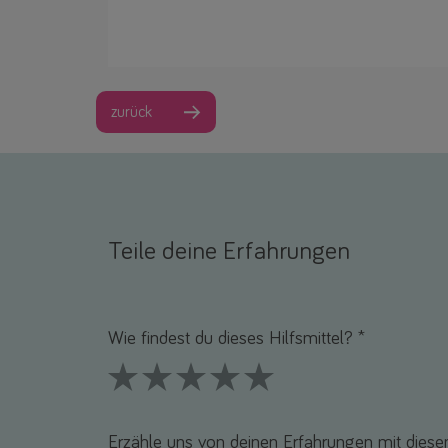
zurück
Teile deine Erfahrungen
Name *
E-Mail *
Wie findest du dieses Hilfsmittel? *
1 Stars
2 Stars
3 Stars
4 Stars
5 Stars
Erzähle uns von deinen Erfahrungen mit diesem