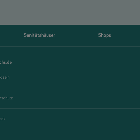
Sanitätshäuser
Shops
uchs.de
 sein.
nschutz
eck