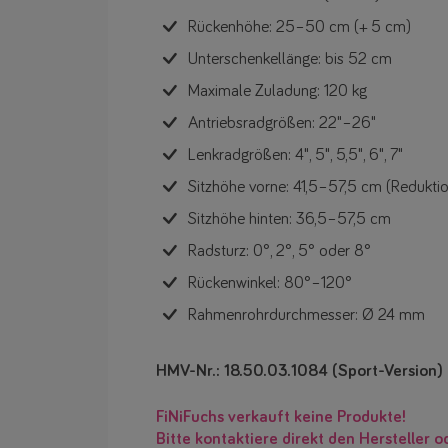
Rückenhöhe: 25–50 cm (+ 5 cm)
Unterschenkellänge: bis 52 cm
Maximale Zuladung: 120 kg
Antriebsradgrößen: 22"–26"
Lenkradgrößen: 4", 5", 5,5", 6", 7"
Sitzhöhe vorne: 41,5–57,5 cm (Redukt
Sitzhöhe hinten: 36,5–57,5 cm
Radsturz: 0°, 2°, 5° oder 8°
Rückenwinkel: 80°–120°
Rahmenrohrdurchmesser: Ø 24 mm
HMV-Nr.: 18.50.03.1084 (Sport-Version)
FiNiFuchs verkauft keine Produkte!
Bitte kontaktiere direkt den Hersteller o