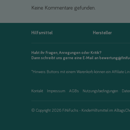
Keine Kommentare gefunden.
Hilfsmittel
Hersteller
Habt ihr Fragen, Anregungen oder Kritik?
Dann schreibt uns gerne eine E-Mail an bewertung@finif
*Hinweis: Buttons mit einem Warenkorb können ein Affiliate Link
Kontakt
Impressum
AGBs
Nutzungsbedingungen
Date
© Copyright 2026 FiNiFuchs - KinderHilfsmittel im AlltagsCh