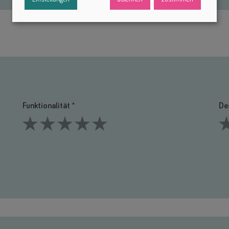
Funktionalität *
De
1 Stars
2 Stars
3 Stars
4 Stars
5 Stars
1 S