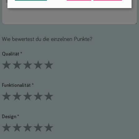
Wie bewertest du die einzelnen Punkte?
Qualität *
1 Stars
2 Stars
3 Stars
4 Stars
5 Stars
Funktionalität *
1 Stars
2 Stars
3 Stars
4 Stars
5 Stars
Design *
1 Stars
2 Stars
3 Stars
4 Stars
5 Stars