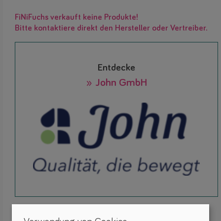
FiNiFuchs verkauft keine Produkte!
Bitte kontaktiere direkt den Hersteller oder Vertreiber.
Entdecke
» John GmbH