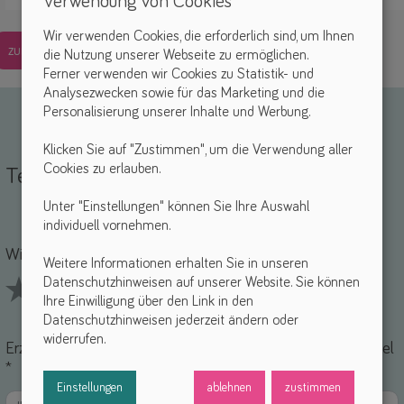
Verwendung von Cookies
Wir verwenden Cookies, die erforderlich sind, um Ihnen
zurück
die Nutzung unserer Webseite zu ermöglichen.
Ferner verwenden wir Cookies zu Statistik- und
Analysezwecken sowie für das Marketing und die
Personalisierung unserer Inhalte und Werbung.
Klicken Sie auf "Zustimmen", um die Verwendung aller
Cookies zu erlauben.
Teile deine Erfahrungen
Unter "Einstellungen" können Sie Ihre Auswahl
individuell vornehmen.
Name *
-Mail *
Wie findest du dieses Hilfsmittel? *
Weitere Informationen erhalten Sie in unseren
Datenschutzhinweisen auf unserer Website. Sie können
Ihre Einwilligung über den Link in den
1 Stars
2 Stars
3 Stars
4 Stars
5 Stars
Datenschutzhinweisen jederzeit ändern oder
widerrufen.
Erzähle uns von deinen Erfahrungen mit diesem Hilfsmittel
*
Einstellungen
ablehnen
zustimmen