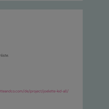
liste.
tteandco.com/de/project/joelette-kid-all/