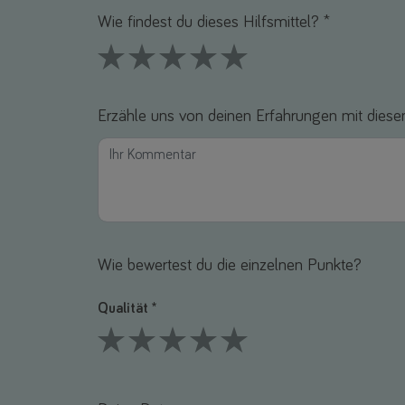
Wie findest du dieses Hilfsmittel? *
1 Stars
2 Stars
3 Stars
4 Stars
5 Stars
Erzähle uns von deinen Erfahrungen mit diesem
Wie bewertest du die einzelnen Punkte?
Qualität *
1 Stars
2 Stars
3 Stars
4 Stars
5 Stars