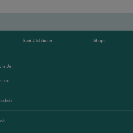
Sanitätshäuser
Shops
uchs.de
 sein.
nschutz
eck