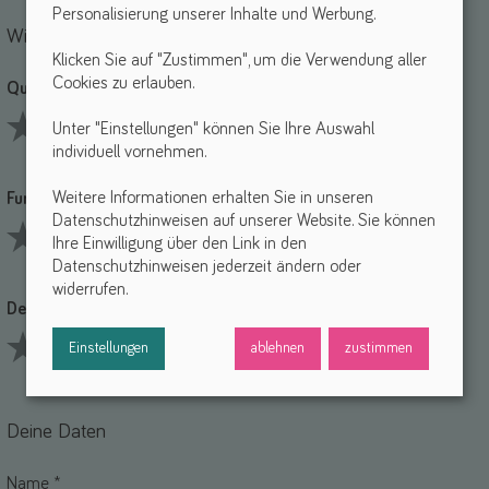
Personalisierung unserer Inhalte und Werbung.
Wie bewertest du die einzelnen Punkte?
Klicken Sie auf "Zustimmen", um die Verwendung aller
Cookies zu erlauben.
Qualität *
Unter "Einstellungen" können Sie Ihre Auswahl
individuell vornehmen.
1 Stars
2 Stars
3 Stars
4 Stars
5 Stars
Weitere Informationen erhalten Sie in unseren
Funktionalität *
Datenschutzhinweisen auf unserer Website. Sie können
Ihre Einwilligung über den Link in den
1 Stars
2 Stars
3 Stars
4 Stars
5 Stars
Datenschutzhinweisen jederzeit ändern oder
widerrufen.
Design *
Einstellungen
ablehnen
zustimmen
1 Stars
2 Stars
3 Stars
4 Stars
5 Stars
Deine Daten
Name *