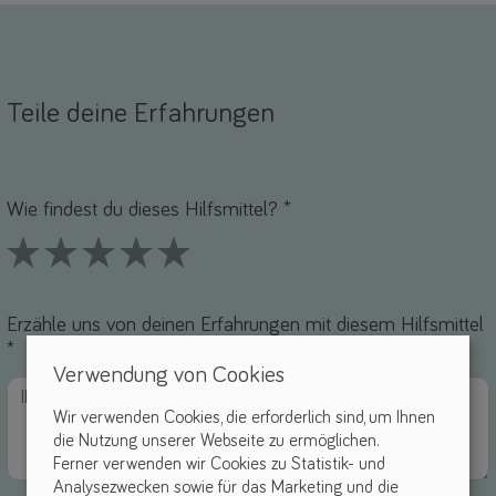
Teile deine Erfahrungen
Name *
-Mail *
Wie findest du dieses Hilfsmittel? *
1 Stars
2 Stars
3 Stars
4 Stars
5 Stars
Erzähle uns von deinen Erfahrungen mit diesem Hilfsmittel
*
Verwendung von Cookies
Wir verwenden Cookies, die erforderlich sind, um Ihnen
die Nutzung unserer Webseite zu ermöglichen.
Ferner verwenden wir Cookies zu Statistik- und
Analysezwecken sowie für das Marketing und die