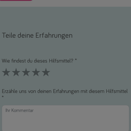
Teile deine Erfahrungen
Name *
-Mail *
Wie findest du dieses Hilfsmittel? *
1 Stars
2 Stars
3 Stars
4 Stars
5 Stars
Erzähle uns von deinen Erfahrungen mit diesem Hilfsmittel
*