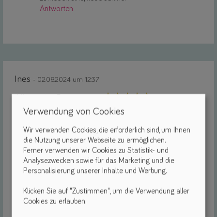
Antworten
Ines
- 02.08.2024 um 12:37
Allgemeine Bewertung:
Qualität:
Verwendung von Cookies
Funktionalität:
Wir verwenden Cookies, die erforderlich sind, um Ihnen
Design:
die Nutzung unserer Webseite zu ermöglichen.
Ferner verwenden wir Cookies zu Statistik- und
Der Sitz ist zwar groß und sperrig, aber das sind sie ja alle
Analysezwecken sowie für das Marketing und die
ab einer bestimmten Größe. Die Drehplatte hilft enorm
Personalisierung unserer Inhalte und Werbung.
beim Transfer, das Gurtschloss ist absolut zuverlässig.
Dank der Liegefunktion ist er absolut komfortabel, auch
Klicken Sie auf "Zustimmen", um die Verwendung aller
wenn das Kind schläft, hängt der Kopf nicht.
Cookies zu erlauben.
Der Einbau ist mit Isofix recht einfach, wenn auch bei einem
Bus, wie wir ihn fahren, ein wenig friemelig, da man für die