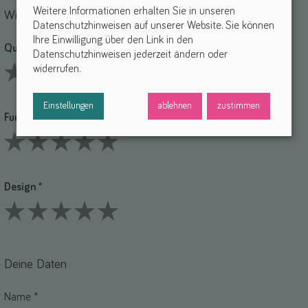
Weitere Informationen erhalten Sie in unseren
Wie bewertest du die einzelnen Punkte?
Datenschutzhinweisen auf unserer Website. Sie können
Ihre Einwilligung über den Link in den
Qualität *
Datenschutzhinweisen jederzeit ändern oder
widerrufen.
1 Stars
2 Stars
3 Stars
4 Stars
5 Stars
Einstellungen
ablehnen
zustimmen
Funktionalität *
1 Stars
2 Stars
3 Stars
4 Stars
5 Stars
Design *
1 Stars
2 Stars
3 Stars
4 Stars
5 Stars
Deine Daten
Name *