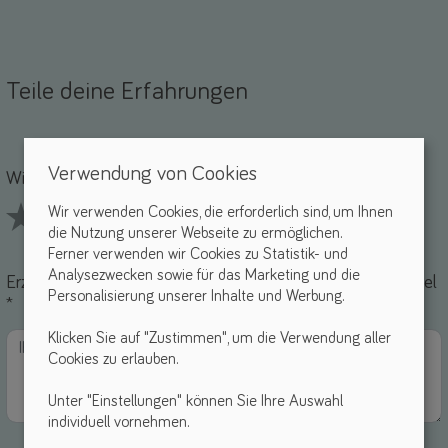
Teile deine Erfahrungen
Name *
-Mail *
Verwendung von Cookies
Wie findest du dieses Hilfsmittel? *
Wir verwenden Cookies, die erforderlich sind, um Ihnen
die Nutzung unserer Webseite zu ermöglichen.
1 Stars
2 Stars
3 Stars
4 Stars
5 Stars
Ferner verwenden wir Cookies zu Statistik- und
Analysezwecken sowie für das Marketing und die
Erzähle uns von deinen Erfahrungen mit diesem Hilfsmittel
Personalisierung unserer Inhalte und Werbung.
*
Klicken Sie auf "Zustimmen", um die Verwendung aller
Cookies zu erlauben.
Unter "Einstellungen" können Sie Ihre Auswahl
individuell vornehmen.