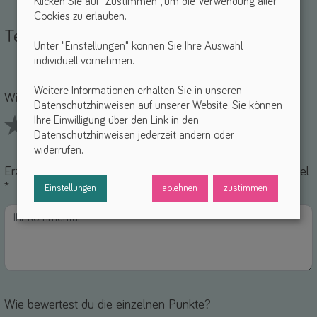
Klicken Sie auf "Zustimmen", um die Verwendung aller
Cookies zu erlauben.
Teile deine Erfahrungen
Unter "Einstellungen" können Sie Ihre Auswahl
individuell vornehmen.
Name *
-Mail *
Weitere Informationen erhalten Sie in unseren
Wie findest du dieses Hilfsmittel? *
Datenschutzhinweisen auf unserer Website. Sie können
Ihre Einwilligung über den Link in den
Datenschutzhinweisen jederzeit ändern oder
1 Stars
2 Stars
3 Stars
4 Stars
5 Stars
widerrufen.
Erzähle uns von deinen Erfahrungen mit diesem Hilfsmittel
*
Einstellungen
ablehnen
zustimmen
Wie bewertest du die einzelnen Punkte?