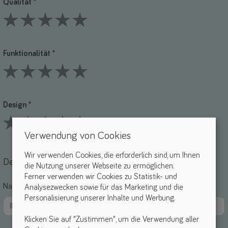
Qualität *
1 Stars
2 Stars
3 Stars
4 Stars
5 Stars
Funktionalität *
1 Stars
2 Stars
3 Stars
4 Stars
5 Stars
Design *
Verwendung von Cookies
1 Stars
2 Stars
3 Stars
4 Stars
5 Stars
Wir verwenden Cookies, die erforderlich sind, um Ihnen
Deine Daten
die Nutzung unserer Webseite zu ermöglichen.
Ferner verwenden wir Cookies zu Statistik- und
Name *
Analysezwecken sowie für das Marketing und die
Personalisierung unserer Inhalte und Werbung.
Klicken Sie auf "Zustimmen", um die Verwendung aller