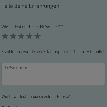
Teile deine Erfahrungen
Name *
-Mail *
Wie findest du dieses Hilfsmittel? *
1 Stars
2 Stars
3 Stars
4 Stars
5 Stars
Erzähle uns von deinen Erfahrungen mit diesem Hilfsmittel
*
Wie bewertest du die einzelnen Punkte?